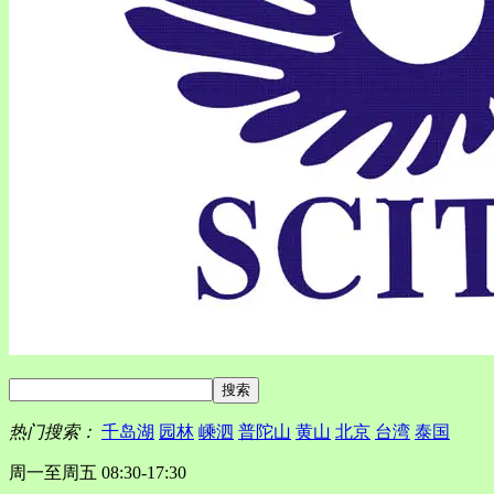
热门搜索：
千岛湖
园林
嵊泗
普陀山
黄山
北京
台湾
泰国
周一至周五 08:30-17:30