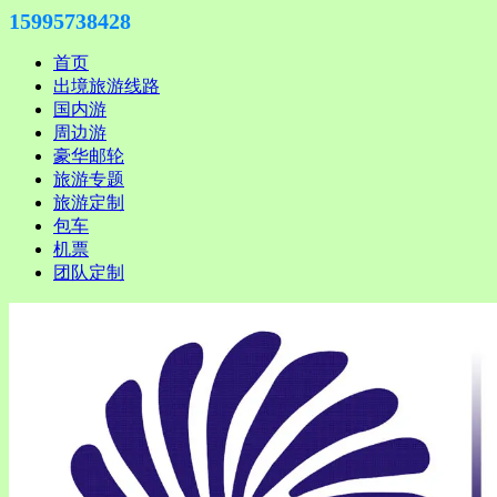
15995738428
首页
出境旅游线路
国内游
周边游
豪华邮轮
旅游专题
旅游定制
包车
机票
团队定制