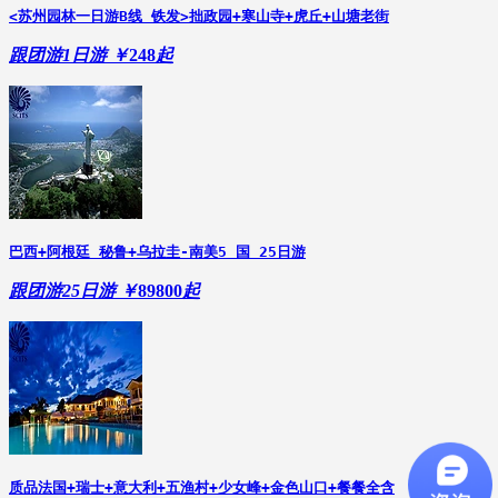
<苏州园林一日游B线 铁发>拙政园+寒山寺+虎丘+山塘老街
跟团游
1日游
￥
248
起
巴西+阿根廷 秘鲁+乌拉圭-南美5 国 25日游
跟团游
25日游
￥
89800
起
质品法国+瑞士+意大利+五渔村+少女峰+金色山口+餐餐全含