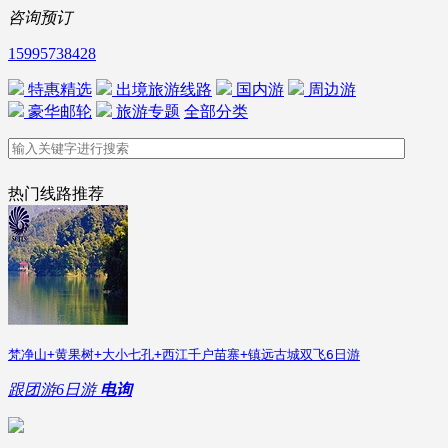
咨询预订
15995738428
特惠精选
出境旅游线路
国内游
周边游
豪华邮轮
旅游专题
全部分类
热门线路推荐
梵净山+黄果树+大小七孔+西江千户苗寨+镇远古城双飞6日游
跟团游
6日游
电询